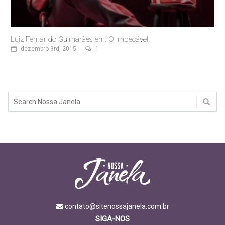
Luiz Fernando Guimarães em: O Impecável!
dezembro 3rd, 2015
1
contato@sitenossajanela.com.br
SIGA-NOS