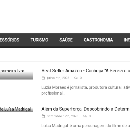
ESSÓRIOS
TURISMO
SAÚDE
GASTRONOMIA
IN
CONTATO
Best Seller Amazon - Conheça "A Sereia e o 
julho 4th, 2025
0
Luzia Moraes é jornalista, produtora cultural, ati
profissional...
Além da Superforça: Descobrindo a Determ
setembro 12th, 2023
0
Luísa Madrigal é uma personagem do filme de an