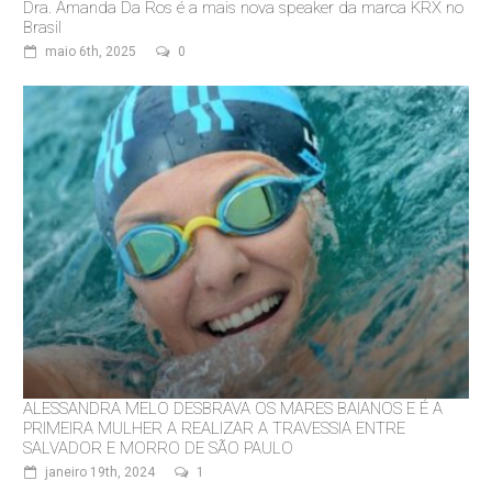
Dra. Amanda Da Ros é a mais nova speaker da marca KRX no
Brasil
maio 6th, 2025
0
ALESSANDRA MELO DESBRAVA OS MARES BAIANOS E É A
PRIMEIRA MULHER A REALIZAR A TRAVESSIA ENTRE
SALVADOR E MORRO DE SÃO PAULO
janeiro 19th, 2024
1