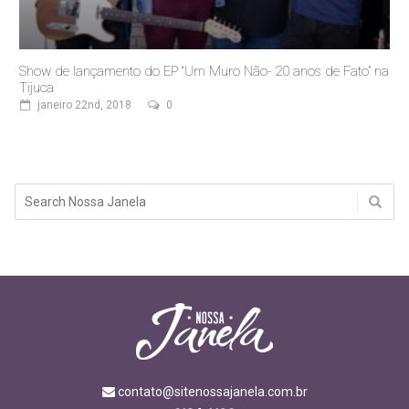
Show de lançamento do EP “Um Muro Não- 20 anos de Fato” na
Tijuca
janeiro 22nd, 2018
0
contato@sitenossajanela.com.br