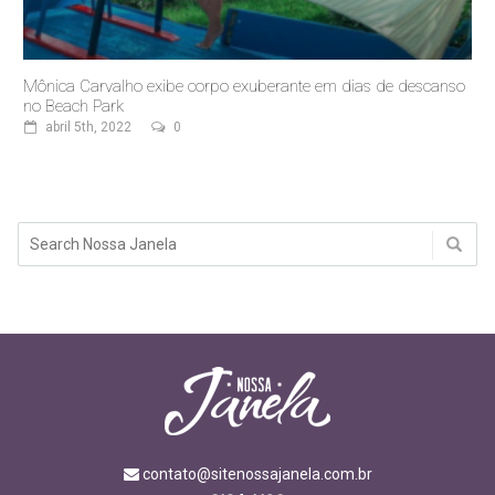
Mônica Carvalho exibe corpo exuberante em dias de descanso
no Beach Park
abril 5th, 2022
0
contato@sitenossajanela.com.br