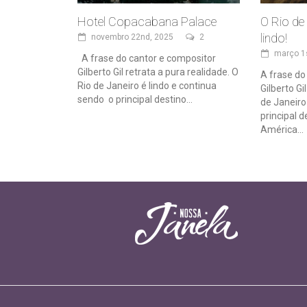
Hotel Copacabana Palace
O Rio de
lindo!
novembro 22nd, 2025
2
março 1
A frase do cantor e compositor
Gilberto Gil retrata a pura realidade. O
A frase do
Rio de Janeiro é lindo e continua
Gilberto Gi
sendo o principal destino...
de Janeiro
principal d
América...