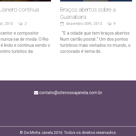
 Janeiro continua
Braços abertos sobre a
Guanabara
st, 2015
2
dezembro 30th, 2013
9
 cantor e compositor
“E a cidade que tem braços abertos
l nunca sai de moda. O Rio
Num cartão postal..” Um dos pontos
 é lindo e continua sendo o
turísticos mais visitados no mundo, o
estino turístico da
corcovado é tema de...
contato@sitenossajanela.com.br
© Da Minha Janela 2016. Todos os direitos reservados.