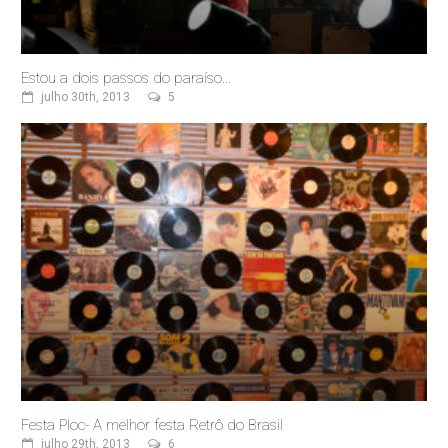
Estou a dois passos do paraíso...
julho 30th, 2013
5
Festa Ploc- A melhor festa Retrô do Brasil
julho 29th, 2013
6