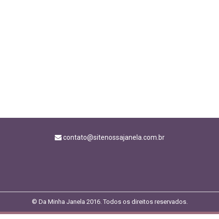
contato@sitenossajanela.com.br
© Da Minha Janela 2016. Todos os direitos reservados.