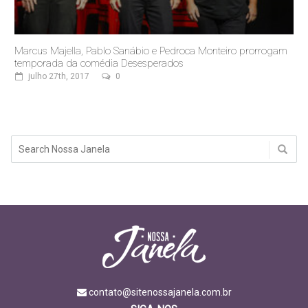
Marcus Majella, Pablo Sanábio e Pedroca Monteiro prorrogam
temporada da comédia Desesperados
julho 27th, 2017
0
contato@sitenossajanela.com.br