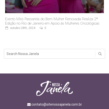
Evento Miss Passarela do Bem Mulher Renovada Realiza 2ª
Edição no Rio de Janeiro em Apoio às Mulheres Oncológicas
outubro 28th, 2024
0
contato@sitenossajanela.com.br