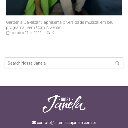
Gardênia Cavalcanti apresenta diversidade musical em seu
programa “Vem Com A Gente”
outubro 27th, 2022
0
contato@sitenossajanela.com.br