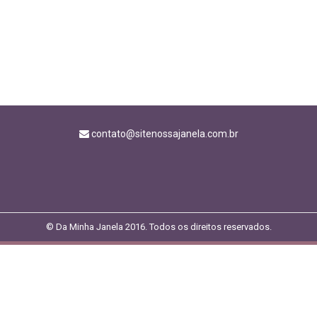
contato@sitenossajanela.com.br
© Da Minha Janela 2016. Todos os direitos reservados.