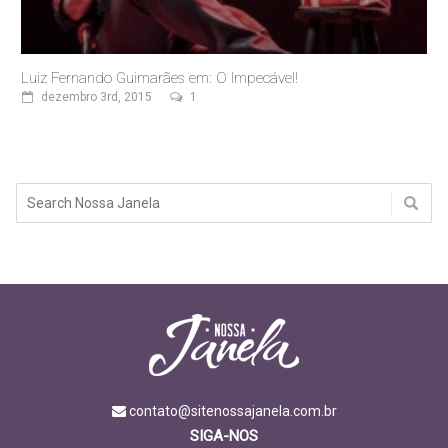
Luiz Fernando Guimarães em: O Impecável!
dezembro 3rd, 2015
1
contato@sitenossajanela.com.br
SIGA-NOS