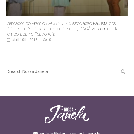
Vencedor do Prêmio APCA 2017 (Associação Paulista dos
Críticos de Arte) para Texto e Cenário, GAGÁ volta em curta
temporada no Teatro Alfa!
abril 10th, 2018
0
contato@sitenossajanela.com.br