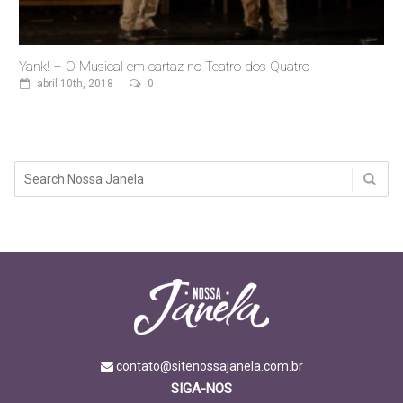
Yank! – O Musical em cartaz no Teatro dos Quatro
abril 10th, 2018
0
contato@sitenossajanela.com.br
SIGA-NOS