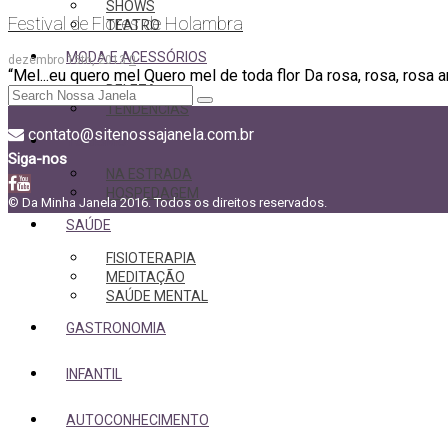
SHOWS
Festival de Flores de Holambra
TEATRO
MODA E ACESSÓRIOS
dezembro 15th, 2013
0
“Mel...eu quero mel Quero mel de toda flor Da rosa, rosa, rosa 
BELEZA
TENDÊNCIAS
contato@sitenossajanela.com.br
TURISMO
Siga-nos
NA ESTRADA
HOSPEDAGEM
© Da Minha Janela 2016. Todos os direitos reservados.
SAÚDE
FISIOTERAPIA
MEDITAÇÃO
SAÚDE MENTAL
GASTRONOMIA
INFANTIL
AUTOCONHECIMENTO