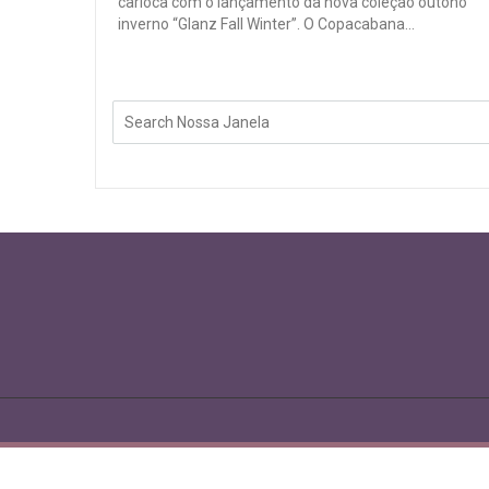
carioca com o lançamento da nova coleção outono
inverno “Glanz Fall Winter”. O Copacabana...