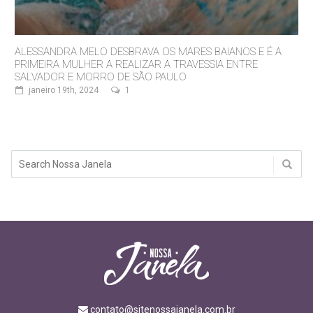
ALESSANDRA MELO DESBRAVA OS MARES BAIANOS E É A
PRIMEIRA MULHER A REALIZAR A TRAVESSIA ENTRE
SALVADOR E MORRO DE SÃO PAULO
janeiro 19th, 2024
1
contato@sitenossajanela.com.br