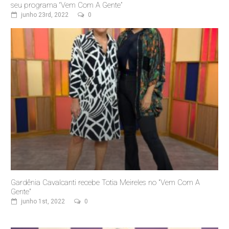
seu programa “Vem Com A Gente”
junho 23rd, 2022
0
Gardênia Cavalcanti recebe Totia Meireles no "Vem Com A
Gente"
junho 1st, 2022
0