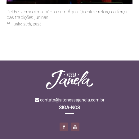
Del Feliz emociona público em Água Quente e reforça a força
das tradições juninas
junho 20th, 2026
contato@sitenossajanela.com.br
SIGA-NOS