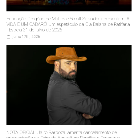
Fundação Gregório de Mattos e Secult Salvador apresentam: A
VIDA É UM CABARÉ! Um espetáculo da Cia Baiana de Patifaria
- Estreia 31 de julho de 2026
julho 17th, 2026
NOTA OFICIAL: Jairo Barboza lamenta cancelamento de