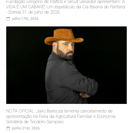
Fundação Gregório de Mattos e Secult Salvador apresentam: A
VIDA É UM CABARÉ! Um espetáculo da Cia Baiana de Patifaria
- Estreia 31 de julho de 2026
julho 17th, 2026
NOTA OFICIAL: Jairo Barboza lamenta cancelamento de
apresentação na Feira da Agricultura Familiar e Economia
Solidária de Teodoro Sampaio
junho 21st, 2026