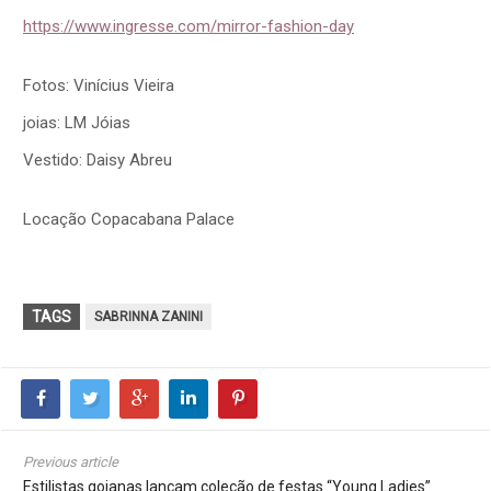
https://www.ingresse.com/mirror-fashion-day
Fotos: Vinícius Vieira
joias: LM Jóias
Vestido: Daisy Abreu
Locação Copacabana Palace
TAGS
SABRINNA ZANINI
Previous article
Estilistas goianas lançam coleção de festas “Young Ladies”