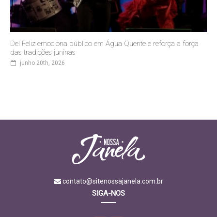
Del Feliz emociona público em Água Quente e reforça a força
das tradições juninas
junho 20th, 2026
contato@sitenossajanela.com.br
SIGA-NOS