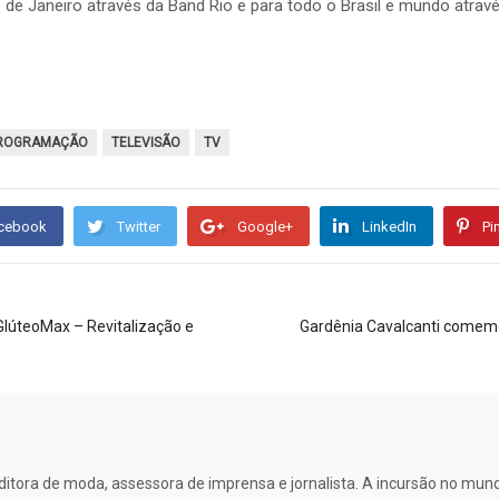
o de Janeiro através da Band Rio e para todo o Brasil e mundo atr
ROGRAMAÇÃO
TELEVISÃO
TV
cebook
Twitter
Google+
LinkedIn
Pi
 GlúteoMax – Revitalização e
Gardênia Cavalcanti comemor
 editora de moda, assessora de imprensa e jornalista. A incursão no mu