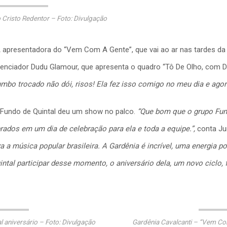
Cristo Redentor – Foto: Divulgação
 apresentadora do “Vem Com A Gente”, que vai ao ar nas tardes da
uenciador Dudu Glamour, que apresenta o quadro “Tô De Olho, com 
umbo trocado não dói, risos! Ela fez isso comigo no meu dia e agor
 Fundo de Quintal deu um show no palco.
“Que bom que o grupo Fundo
rados em um dia de celebração para ela e toda a equipe.”,
conta Jun
 a música popular brasileira. A Gardênia é incrível, uma energia po
tal participar desse momento, o aniversário dela, um novo ciclo, foi
 aniversário – Foto: Divulgação
Gardênia Cavalcanti – “Vem Com