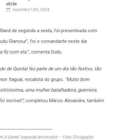
atrás
novembro 13th, 2024
 Band de segunda a sexta, foi presenteada com
Dudu Glamour”, foi o comandante neste dia
a fiz com ela.
”, comenta Dudu.
 de Quintal fez parte de um dia tão festivo, tão
ior Itaguaí, vocalista do grupo.
“Muito bom
sitivíssima, uma mulher batalhadora, guerreira.
 incrível!”,
completou Márcio Alexandre, também
 A Gente” especial aniversário – Foto: Divulgação