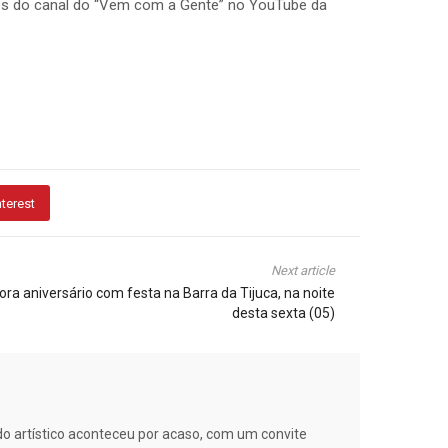
avés do canal do “Vem com a Gente” no YouTube da
nterest
Next article
a aniversário com festa na Barra da Tijuca, na noite
desta sexta (05)
ndo artístico aconteceu por acaso, com um convite