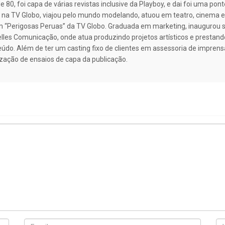
 80, foi capa de várias revistas inclusive da Playboy, e dai foi uma po
, na TV Globo, viajou pelo mundo modelando, atuou em teatro, cinema e 
em “Perigosas Peruas” da TV Globo. Graduada em marketing, inaugurou 
elles Comunicação, onde atua produzindo projetos artísticos e prestan
do. Além de ter um casting fixo de clientes em assessoria de imprensa
ização de ensaios de capa da publicação.