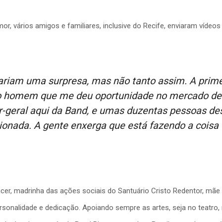
mor, vários amigos e familiares, inclusive do Recife, enviaram víd
rariam uma surpresa, mas não tanto assim. A prim
o homem que me deu oportunidade no mercado de t
or-geral aqui da Band, e umas duzentas pessoas d
cionada. A gente enxerga que está fazendo a coisa
luencer, madrinha das ações sociais do Santuário Cristo Redentor, m
rsonalidade e dedicação. Apoiando sempre as artes, seja no teatro