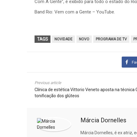
Com A Gente”, é exibido para todo o estado do Ri
Band Rio: Vem com a Gente – YouTube.
TAGS
NOVIDADE
NOVO
PROGRAMA DE TV
P
Fa
Previous article
Clínica de estética Vittorio Veneto aposta na técnica
tonificação dos glúteos
Márcia Dornelles
Márcia Dornelles, é ex atriz,