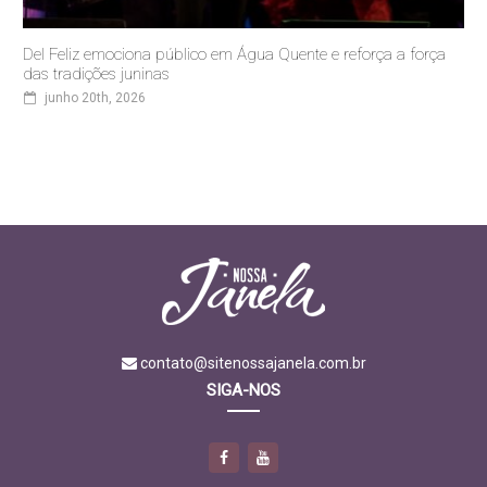
Del Feliz emociona público em Água Quente e reforça a força
das tradições juninas
junho 20th, 2026
contato@sitenossajanela.com.br
SIGA-NOS