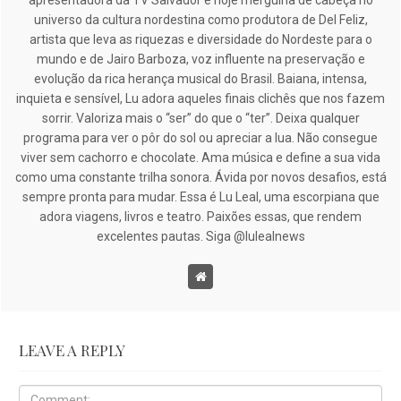
apresentadora da TV Salvador e hoje mergulha de cabeça no
universo da cultura nordestina como produtora de Del Feliz,
artista que leva as riquezas e diversidade do Nordeste para o
mundo e de Jairo Barboza, voz influente na preservação e
evolução da rica herança musical do Brasil. Baiana, intensa,
inquieta e sensível, Lu adora aqueles finais clichês que nos fazem
sorrir. Valoriza mais o “ser” do que o “ter”. Deixa qualquer
programa para ver o pôr do sol ou apreciar a lua. Não consegue
viver sem cachorro e chocolate. Ama música e define a sua vida
como uma constante trilha sonora. Ávida por novos desafios, está
sempre pronta para mudar. Essa é Lu Leal, uma escorpiana que
adora viagens, livros e teatro. Paixões essas, que rendem
excelentes pautas. Siga @lulealnews
LEAVE A REPLY