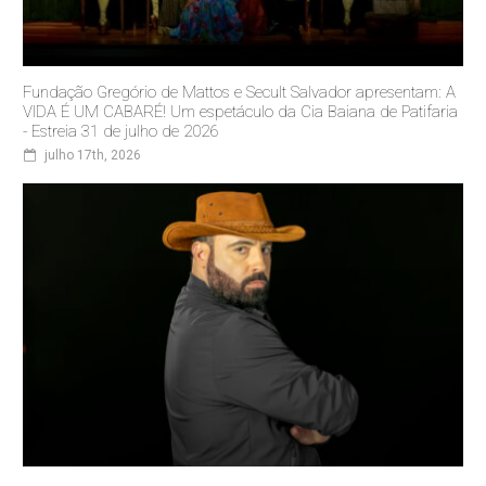
Fundação Gregório de Mattos e Secult Salvador apresentam: A
VIDA É UM CABARÉ! Um espetáculo da Cia Baiana de Patifaria
- Estreia 31 de julho de 2026
julho 17th, 2026