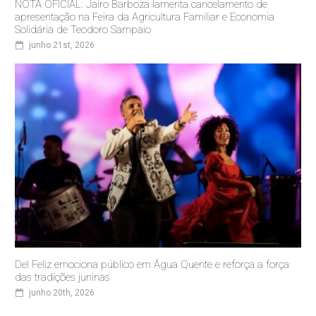
NOTA OFICIAL: Jairo Barboza lamenta cancelamento de
apresentação na Feira da Agricultura Familiar e Economia
Solidária de Teodoro Sampaio
junho 21st, 2026
Del Feliz emociona público em Água Quente e reforça a força
das tradições juninas
junho 20th, 2026