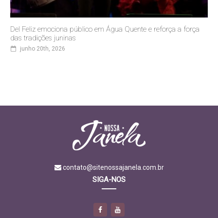
Del Feliz emociona público em Água Quente e reforça a força
das tradições juninas
junho 20th, 2026
contato@sitenossajanela.com.br
SIGA-NOS