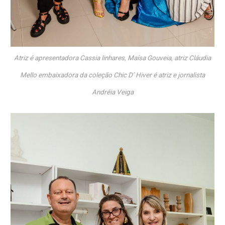
Atriz é apresentadora Cassia linhares, Maísa Gouveia, atriz Cláudia
Mello embaixadora da coleção Chic D’ Hiver é atriz e jornalista
Andréia Veiga