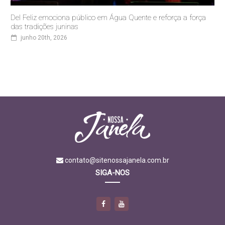
Del Feliz emociona público em Água Quente e reforça a força
das tradições juninas
junho 20th, 2026
contato@sitenossajanela.com.br
SIGA-NOS