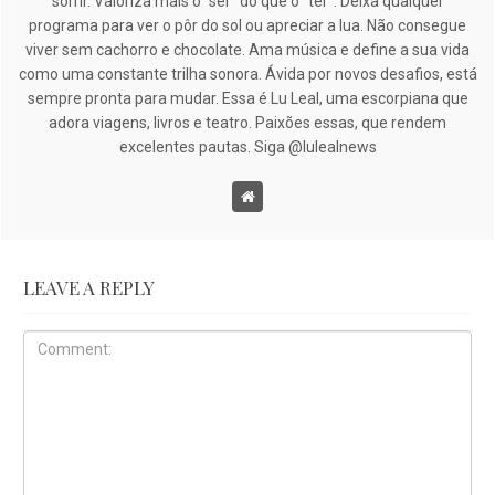
sorrir. Valoriza mais o “ser” do que o “ter”. Deixa qualquer
programa para ver o pôr do sol ou apreciar a lua. Não consegue
viver sem cachorro e chocolate. Ama música e define a sua vida
como uma constante trilha sonora. Ávida por novos desafios, está
sempre pronta para mudar. Essa é Lu Leal, uma escorpiana que
adora viagens, livros e teatro. Paixões essas, que rendem
excelentes pautas. Siga @lulealnews
LEAVE A REPLY