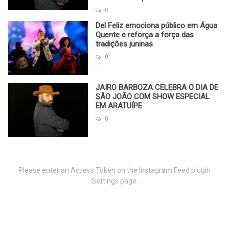
0
Del Feliz emociona público em Água
Quente e reforça a força das
tradições juninas
0
JAIRO BARBOZA CELEBRA O DIA DE
SÃO JOÃO COM SHOW ESPECIAL
EM ARATUÍPE
0
Please enter an Access Token on the Instagram Feed plugin
Settings page.