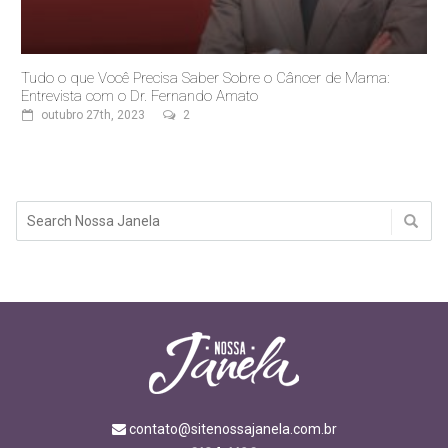
Tudo o que Você Precisa Saber Sobre o Câncer de Mama:
Entrevista com o Dr. Fernando Amato
outubro 27th, 2023
2
contato@sitenossajanela.com.br