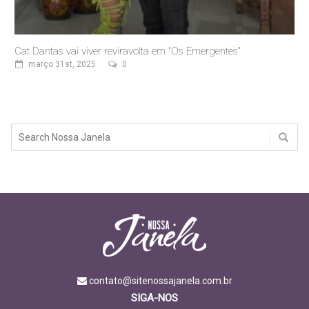
Cat Dantas vai viver reviravolta em "Os Emergentes"
março 31st, 2025
0
contato@sitenossajanela.com.br
SIGA-NOS