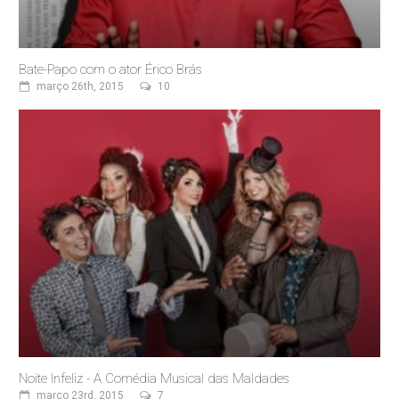
Bate-Papo com o ator Érico Brás
março 26th, 2015
10
Noite Infeliz - A Comédia Musical das Maldades
março 23rd, 2015
7