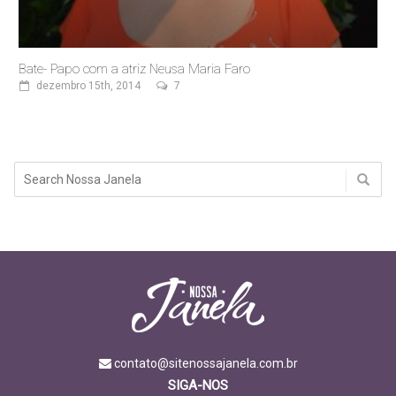
Bate- Papo com a atriz Neusa Maria Faro
dezembro 15th, 2014
7
contato@sitenossajanela.com.br
SIGA-NOS