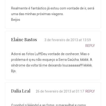
Realmente é fantástico já estou com vontade de ir, será
uma das minhas próximas viagens.
Beijos
Elaine Bastos
3 de fevereiro de 2013 at 13:59
REPLY
Adorei as fotos Lu!!!!Deu vontade de conhecer. Mas o
problema é q eu não esqueço a Serra Gaúcha. kkkkk. A
síndrome da volta tá me deixando loucaaaaaa!!!! kkkkk.
Bjs.
Dalia Leal
26 de fevereiro de 2013 at 01:17
REPLY
Q sonho! q liiiiiindo! e as fotos, q maravilha! e como