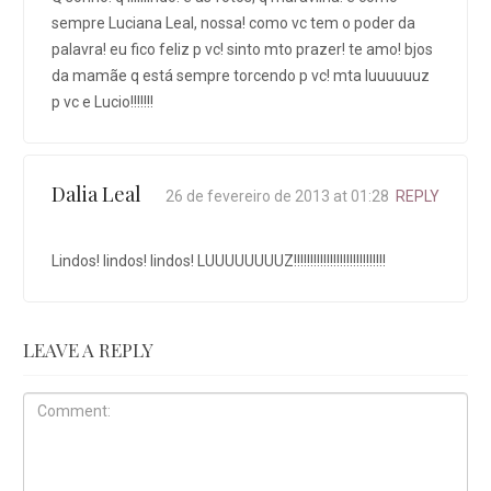
sempre Luciana Leal, nossa! como vc tem o poder da
palavra! eu fico feliz p vc! sinto mto prazer! te amo! bjos
da mamãe q está sempre torcendo p vc! mta luuuuuuz
p vc e Lucio!!!!!!!
Dalia Leal
26 de fevereiro de 2013 at 01:28
REPLY
Lindos! lindos! lindos! LUUUUUUUUZ!!!!!!!!!!!!!!!!!!!!!!!!!!!!
LEAVE A REPLY