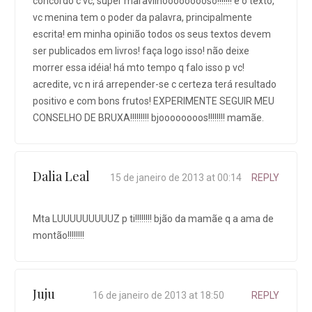
concordo c vc, super maravilhooooooooso!!!!!!! e o texto,
vc menina tem o poder da palavra, principalmente
escrita! em minha opinião todos os seus textos devem
ser publicados em livros! faça logo isso! não deixe
morrer essa idéia! há mto tempo q falo isso p vc!
acredite, vc n irá arrepender-se c certeza terá resultado
positivo e com bons frutos! EXPERIMENTE SEGUIR MEU
CONSELHO DE BRUXA!!!!!!!!! bjoooooooos!!!!!!!! mamãe.
Dalia Leal
15 de janeiro de 2013 at 00:14
REPLY
Mta LUUUUUUUUUZ p ti!!!!!!!! bjão da mamãe q a ama de
montão!!!!!!!!
Juju
16 de janeiro de 2013 at 18:50
REPLY