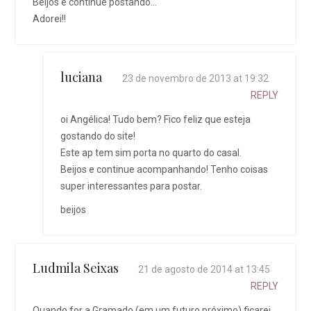
Beijos e continue postando…
Adorei!!
luciana
23 de novembro de 2013 at 19:32
REPLY
oi Angélica! Tudo bem? Fico feliz que esteja
gostando do site!
Este ap tem sim porta no quarto do casal.
Beijos e continue acompanhando! Tenho coisas
super interessantes para postar.
beijos
Ludmila Seixas
21 de agosto de 2014 at 13:45
REPLY
Quando for a Gramado (em um futuro próximo) ficarei