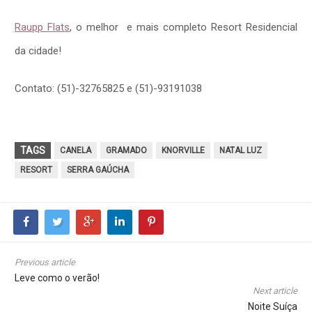
Raupp Flats
, o melhor e mais completo Resort Residencial
da cidade!
Contato: (51)-32765825 e (51)-93191038
TAGS
CANELA
GRAMADO
KNORVILLE
NATAL LUZ
RESORT
SERRA GAÚCHA
Previous article
Leve como o verão!
Next article
Noite Suíça