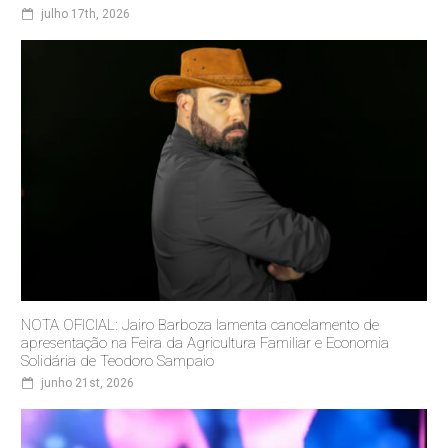
julho 17th, 2026
NOTA OFICIAL: Jairo Barboza lamenta cancelamento de
apresentação na Feira da Agricultura Familiar e Economia
Solidária de Teodoro Sampaio
junho 21st, 2026