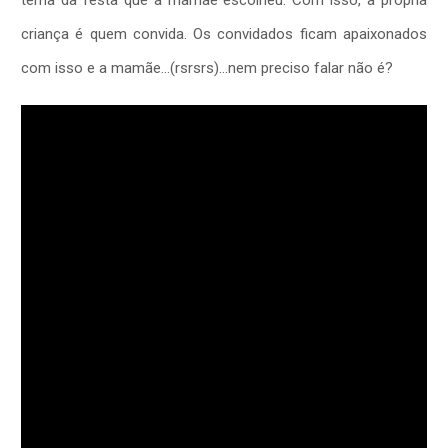
tema da festa que a mamãe escolheu. Com isso, a própria
criança é quem convida. Os convidados ficam apaixonados
com isso e a mamãe…(rsrsrs)…nem preciso falar não é?