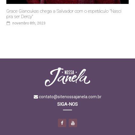
Grace Gianoukas chega a Salvador com o espetáculo "Nasci
pra ser Dercy"
novembro 8th, 2023
contato@sitenossajanela.com.br
SIGA-NOS