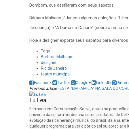
Bombom, que desfilaram com seus sapatos.
Bárbara Malhano já lançou algumas coleções: “Liberty
de criança) e “A Dama do Cabaré” (sobre a musa de
Hoje a designer exporta seus sapatos para diversos
Tags
Barbara Malhano
designer
Rio de Janeiro
teatro municipal
Facebook
Twitter
Google+
LinkedIn
Pinter
Previous article
FESTA “EM FAMÍLIA” NA SALA DO COR
Lu Leal
Formada em Comunicação Social, atuou na produção do
universo da cultura nordestina como produtora de Del F
evolução da rica herança musical do Brasil. Baiana, inten
qualquer programa para ver o pôr do sol ou apreciar a