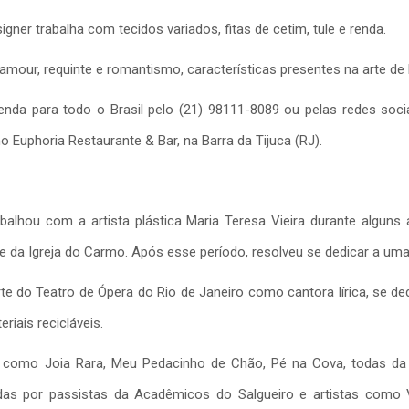
gner trabalha com tecidos variados, fitas de cetim, tule e renda.
amour, requinte e romantismo, características presentes na arte de 
nda para todo o Brasil pelo (21) 98111-8089 ou pelas redes socia
o Euphoria Restaurante & Bar, na Barra da Tijuca (RJ).
alhou com a artista plástica Maria Teresa Vieira durante alguns
e da Igreja do Carmo. Após esse período, resolveu se dedicar a uma
arte do Teatro de Ópera do Rio de Janeiro como cantora lírica, se d
iais recicláveis.
 como Joia Rara, Meu Pedacinho de Chão, Pé na Cova, todas da
as por passistas da Acadêmicos do Salgueiro e artistas como V