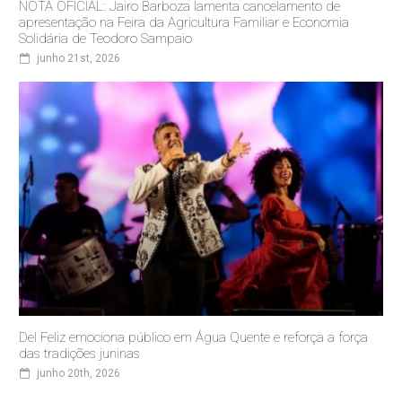
NOTA OFICIAL: Jairo Barboza lamenta cancelamento de
apresentação na Feira da Agricultura Familiar e Economia
Solidária de Teodoro Sampaio
junho 21st, 2026
Del Feliz emociona público em Água Quente e reforça a força
das tradições juninas
junho 20th, 2026