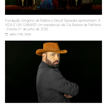
Fundação Gregório de Mattos e Secult Salvador apresentam: A
VIDA É UM CABARÉ! Um espetáculo da Cia Baiana de Patifaria
- Estreia 31 de julho de 2026
julho 17th, 2026