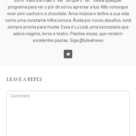
sorrir. Valoriza mais o “ser” do que o “ter”. Deixa qualquer
programa para ver o pôr do sol ou apreciar a lua. Não consegue
viver sem cachorro e chocolate. Ama música e define a sua vida
como uma constante trilha sonora. Ávida por novos desafios, está
sempre pronta para mudar. Essa é Lu Leal, uma escorpiana que
adora viagens, livros e teatro. Paixões essas, que rendem
excelentes pautas. Siga @lulealnews
LEAVE A REPLY