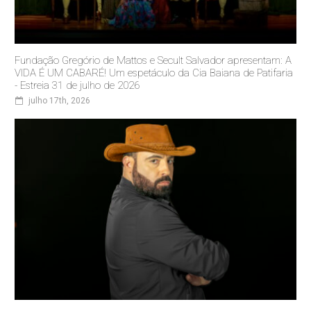
Fundação Gregório de Mattos e Secult Salvador apresentam: A
VIDA É UM CABARÉ! Um espetáculo da Cia Baiana de Patifaria
- Estreia 31 de julho de 2026
julho 17th, 2026