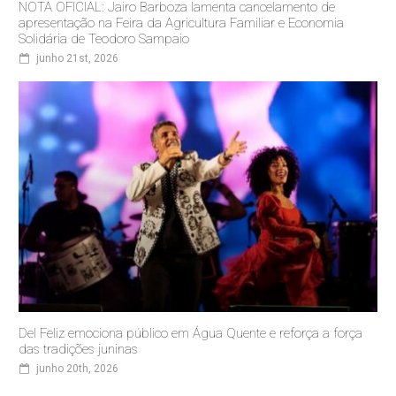
NOTA OFICIAL: Jairo Barboza lamenta cancelamento de
apresentação na Feira da Agricultura Familiar e Economia
Solidária de Teodoro Sampaio
junho 21st, 2026
Del Feliz emociona público em Água Quente e reforça a força
das tradições juninas
junho 20th, 2026