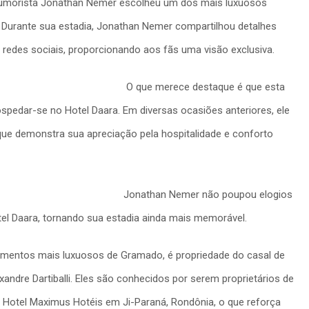
umorista Jonathan Nemer escolheu um dos mais luxuosos
. Durante sua estadia, Jonathan Nemer compartilhou detalhes
redes sociais, proporcionando aos fãs uma visão exclusiva.
O que merece destaque é que esta
spedar-se no Hotel Daara. Em diversas ocasiões anteriores, ele
que demonstra sua apreciação pela hospitalidade e conforto
Jonathan Nemer não poupou elogios
el Daara, tornando sua estadia ainda mais memorável.
mentos mais luxuosos de Gramado, é propriedade do casal de
lexandre Dartiballi. Eles são conhecidos por serem proprietários de
o Hotel Maximus Hotéis em Ji-Paraná, Rondônia, o que reforça