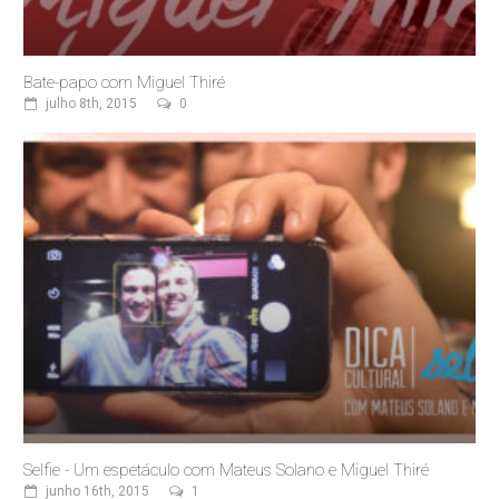
Bate-papo com Miguel Thiré
julho 8th, 2015
0
Selfie - Um espetáculo com Mateus Solano e Miguel Thiré
junho 16th, 2015
1