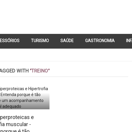
ESSÓRIOS
TURISMO
SAÚDE
GASTRONOMIA
IN
CONTATO
TAGGED WITH
"TREINO"
iperproteicas e
fia muscular -
porque é tão