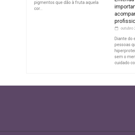
pigmentos que dão à fruta aquela
importa
cor...
acompa
profissi
outubro 
Diante do 
pessoas qu
hiperprote
sem o me
cuidado co