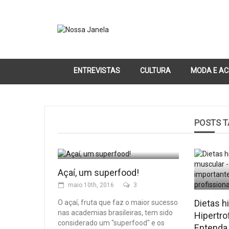
ENTREVISTAS
CULTURA
MODA E AC
POSTS 
Açaí, um superfood!
maio 10th, 2016
3
Dietas h
O açaí, fruta que faz o maior sucesso
nas academias brasileiras, tem sido
Hipertro
considerado um "superfood" e os
Entenda 