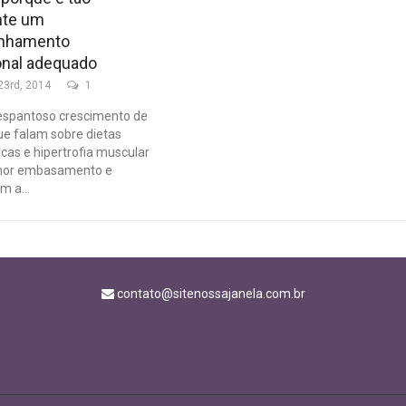
nte um
nhamento
onal adequado
23rd, 2014
1
espantoso crescimento de
e falam sobre dietas
icas e hipertrofia muscular
nor embasamento e
m a...
contato@sitenossajanela.com.br