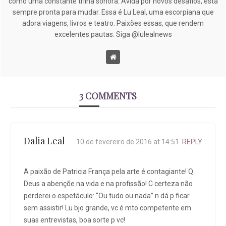
como uma constante trilha sonora. Ávida por novos desafios, está
sempre pronta para mudar. Essa é Lu Leal, uma escorpiana que
adora viagens, livros e teatro. Paixões essas, que rendem
excelentes pautas. Siga @lulealnews
3 COMMENTS
Dalia Leal
10 de fevereiro de 2016 at 14:51
REPLY
A paixão de Patricia França pela arte é contagiante! Q
Deus a abençõe na vida e na profissão! C certeza não
perderei o espetáculo: “Ou tudo ou nada” n dá p ficar
sem assistir! Lu bjo grande, vc é mto competente em
suas entrevistas, boa sorte p vc!