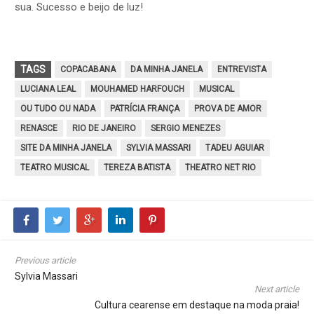
sua. Sucesso e beijo de luz!
TAGS
COPACABANA
DA MINHA JANELA
ENTREVISTA
LUCIANA LEAL
MOUHAMED HARFOUCH
MUSICAL
OU TUDO OU NADA
PATRÍCIA FRANÇA
PROVA DE AMOR
RENASCE
RIO DE JANEIRO
SERGIO MENEZES
SITE DA MINHA JANELA
SYLVIA MASSARI
TADEU AGUIAR
TEATRO MUSICAL
TEREZA BATISTA
THEATRO NET RIO
Previous article
Sylvia Massari
Next article
Cultura cearense em destaque na moda praia!