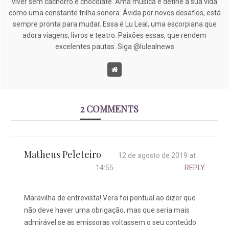
viver sem cachorro e chocolate. Ama música e define a sua vida
como uma constante trilha sonora. Ávida por novos desafios, está
sempre pronta para mudar. Essa é Lu Leal, uma escorpiana que
adora viagens, livros e teatro. Paixões essas, que rendem
excelentes pautas. Siga @lulealnews
2 COMMENTS
Matheus Peleteiro
12 de agosto de 2019 at
14:55
REPLY
Maravilha de entrevista! Vera foi pontual ao dizer que
não deve haver uma obrigação, mas que seria mais
admirável se as emissoras voltassem o seu conteúdo