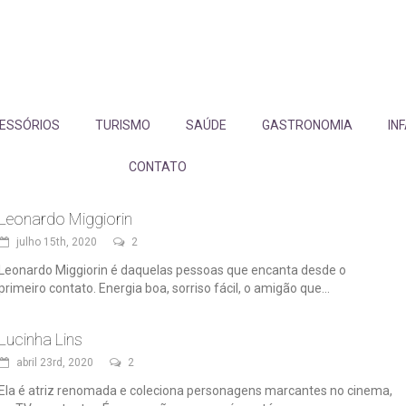
ESSÓRIOS
TURISMO
SAÚDE
GASTRONOMIA
IN
CONTATO
Leonardo Miggiorin
julho 15th, 2020
2
Leonardo Miggiorin é daquelas pessoas que encanta desde o
primeiro contato. Energia boa, sorriso fácil, o amigão que...
Lucinha Lins
abril 23rd, 2020
2
Ela é atriz renomada e coleciona personagens marcantes no cinema,