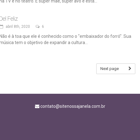
na TV e no teatro. É super mãe, super avó e está...
Del Feliz
abril 8th, 2020
6
Não é à toa que ele é conhecido como o "embaixador do forró". Sua
música tem o objetivo de expandir a cultura...
Next page
contato@sitenossajanela.com.br